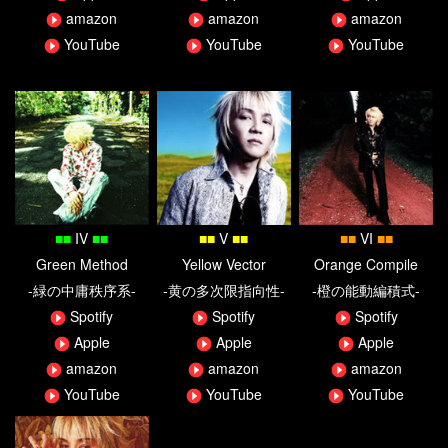
amazon
amazon
amazon
YouTube
YouTube
YouTube
■
■
IV
■
■
■
■
V
■
■
■
■
VI
■
■
Green Method
Yellow Vector
Orange Compile
-緑の中庸秩序系-
-黄の多次限指向性-
-橙の能動編積式-
Spotify
Spotify
Spotify
Apple
Apple
Apple
amazon
amazon
amazon
YouTube
YouTube
YouTube