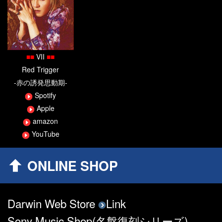
■
■
VII
■
■
Red Trigger
-赤の誘発思動期-
Spotify
Apple
amazon
YouTube
ONLINE SHOP
Darwin Web Store
Link
Sony Music Shop(名盤復刻シリーズ)