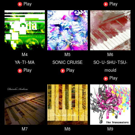
Play
Play
M4
M5
M6
YA･TI･MA
SONIC CRUISE
SO･U･SHU･TSU‐
Play
Play
mould
Play
M7
M8
M9