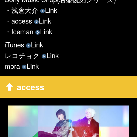
・浅倉大介
Link
・access
Link
・Iceman
Link
iTunes
Link
レコチョク
Link
mora
Link
access