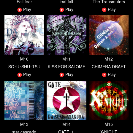
Fall fear
leaf fall
The Transmuters
Play
Play
Play
M10
M11
M12
SO･U･SHU･TSU
KISS FOR SALOME
CHIMERA DRAFT
Play
Play
Play
M13
M14
M15
star cascade
GATE Ⅰ
X-NIGHT