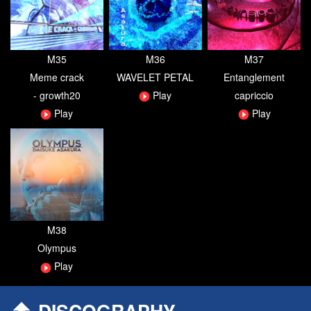
M35
M36
M37
Meme crack
WAVELET PETAL
Entanglement
- growth20
Play
capriccio
Play
Play
M38
Olympus
Play
DISCOGRAPHY