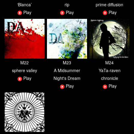
‘Blanca’
rip
prime diffusion
Play
Play
Play
M22
M23
M24
sphere valley
A Midsummer
YaTa-raven
Play
Night's Dream
chronicle
Play
Play