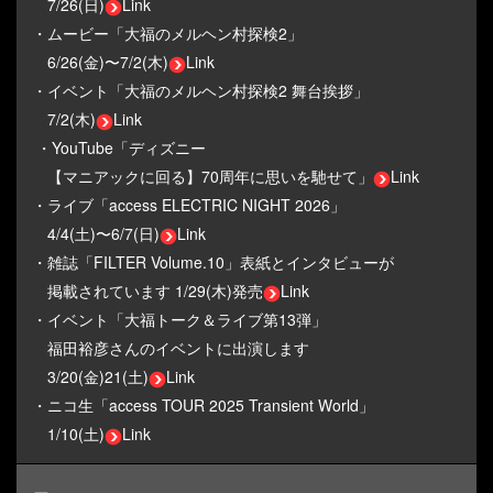
7/26(日)
Link
・ムービー「大福のメルヘン村探検2」
6/26(金)〜7/2(木)
Link
・イベント「大福のメルヘン村探検2 舞台挨拶」
7/2(木)
Link
・YouTube「ディズニー
【マニアックに回る】70周年に思いを馳せて」
Link
・ライブ「access ELECTRIC NIGHT 2026」
4/4(土)〜6/7(日)
Link
・雑誌「FILTER Volume.10」表紙とインタビューが
掲載されています 1/29(木)発売
Link
・イベント「大福トーク＆ライブ第13弾」
福田裕彦さんのイベントに出演します
3/20(金)21(土)
Link
・ニコ生「access TOUR 2025 Transient World」
1/10(土)
Link