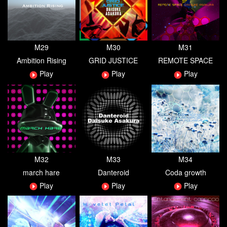
M29
M30
M31
Ambition Rising
GRID JUSTICE
REMOTE SPACE
Play
Play
Play
M32
M33
M34
march hare
Danteroid
Coda growth
Play
Play
Play