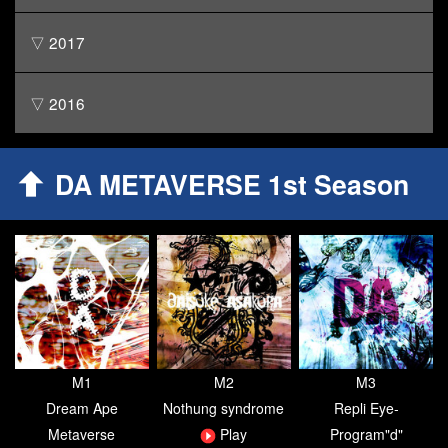
▽ 2017
▽ 2016
DA METAVERSE 1st Season
M1
M2
M3
Dream Ape
Nothung syndrome
Repli Eye-
Metaverse
Play
Program"d"