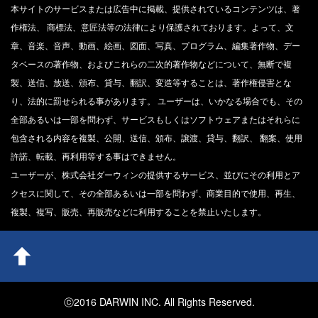
本サイトのサービスまたは広告中に掲載、提供されているコンテンツは、著
作権法、 商標法、意匠法等の法律により保護されております。よって、文
章、音楽、音声、動画、絵画、図面、写真、プログラム、編集著作物、デー
タベースの著作物、およびこれらの二次的著作物などについて、無断で複
製、送信、放送、頒布、貸与、翻訳、変造等することは、著作権侵害とな
り、法的に罰せられる事があります。 ユーザーは、いかなる場合でも、その
全部あるいは一部を問わず、サービスもしくはソフトウェアまたはそれらに
包含される内容を複製、公開、送信、頒布、譲渡、貸与、翻訳、 翻案、使用
許諾、転載、再利用等する事はできません。
ユーザーが、株式会社ダーウィンの提供するサービス、並びにその利用とア
クセスに関して、その全部あるいは一部を問わず、商業目的で使用、再生、
複製、複写、販売、再販売などに利用することを禁止いたします。
ⓒ2016 DARWIN INC. All Rights Reserved.