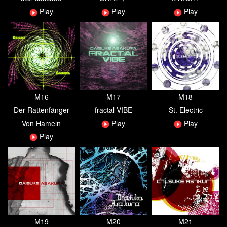
Play
Play
Play
M16
M17
M18
Der Rattenfänger
fractal VIBE
St. Electric
Von Hameln
Play
Play
Play
M19
M20
M21