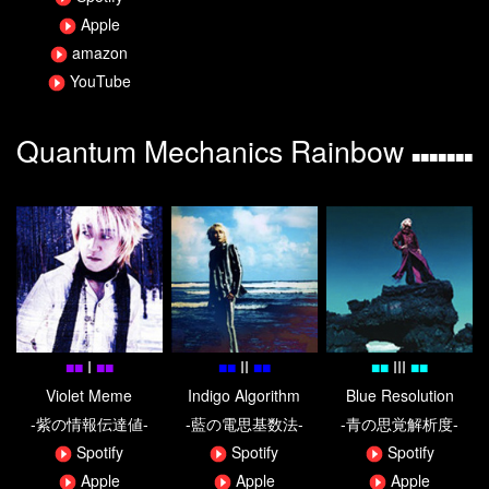
Apple
amazon
YouTube
Quantum Mechanics Rainbow
■■■■■■■
■
■
I
■
■
■
■
II
■
■
■
■
III
■
■
Violet Meme
Indigo Algorithm
Blue Resolution
-紫の情報伝達値-
-藍の電思基数法-
-青の思覚解析度-
Spotify
Spotify
Spotify
Apple
Apple
Apple